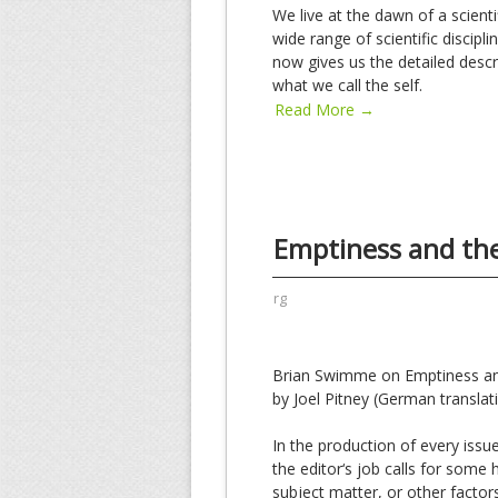
We live at the dawn of a scienti
wide range of scientific disci
now gives us the detailed desc
what we call the self.
Read More →
Emptiness and t
rg
Brian Swimme on Emptiness a
by Joel Pitney (German translat
In the production of every issu
the editor‘s job calls for some
subject matter, or other factor