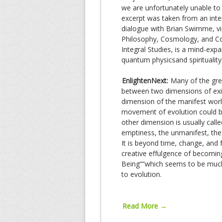
we are unfortunately unable to
excerpt was taken from an inte
dialogue with Brian Swimme, v
Philosophy, Cosmology, and Con
Integral Studies, is a mind-expa
quantum physicsand spirituality
EnlightenNext:
Many of the grea
between two dimensions of exis
dimension of the manifest wor
movement of evolution could b
other dimension is usually called
emptiness, the unmanifest, the 
It is beyond time, change, and
creative effulgence of becoming,
Being“”which seems to be much l
to evolution.
Read More →