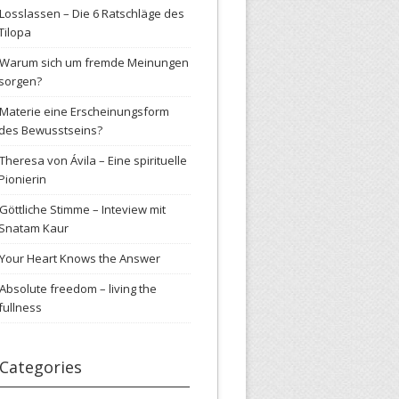
Losslassen – Die 6 Ratschläge des
Tilopa
Warum sich um fremde Meinungen
sorgen?
Materie eine Erscheinungsform
des Bewusstseins?
Theresa von Ávila – Eine spirituelle
Pionierin
Göttliche Stimme – Inteview mit
Snatam Kaur
Your Heart Knows the Answer
Absolute freedom – living the
fullness
Categories