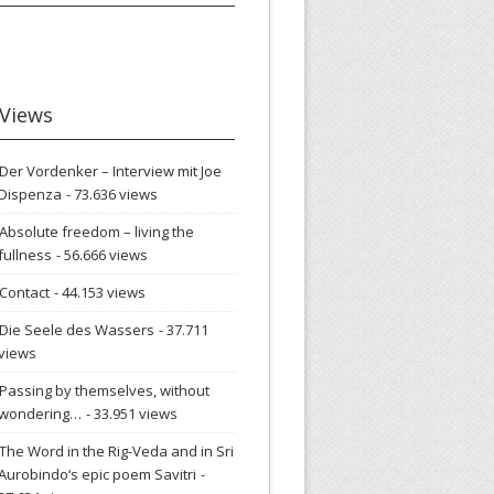
Views
Der Vordenker – Interview mit Joe
Dispenza
- 73.636 views
Absolute freedom – living the
fullness
- 56.666 views
Contact
- 44.153 views
Die Seele des Wassers
- 37.711
views
Passing by themselves, without
wondering…
- 33.951 views
The Word in the Rig-Veda and in Sri
Aurobindo‘s epic poem Savitri
-