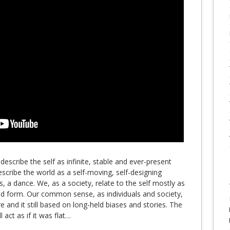
 describe the self as infinite, stable and ever-present
ribe the world as a self-moving, self-designing
, a dance. We, as a society, relate to the self mostly as
und form. Our common sense, as individuals and society,
re and it still based on long-held biases and stories. The
l act as if it was flat…