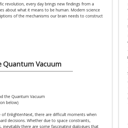
fic revolution, every day brings new findings from a
plines about what it means to be human. Modern science
riptions of the mechanisms our brain needs to construct
he Quantum Vacuum
nd the Quantum Vacuum
ion below)
e of EnlightenNext, there are difficult moments when
 hard decisions. Whether due to space constraints,
s, inevitably there are some fascinating dialogues that