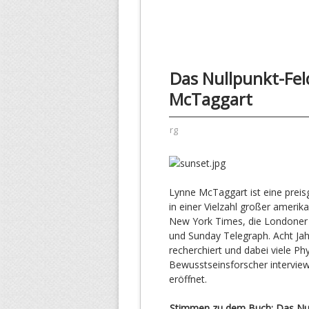
Das Nullpunkt-Fel
McTaggart
rg
Lynne McTaggart ist eine preisg
in einer Vielzahl großer amerik
New York Times, die Londoner 
und Sunday Telegraph. Acht Jah
recherchiert und dabei viele Ph
Bewusstseinsforscher intervie
eröffnet.
Stimmen zu dem Buch: Das Nul