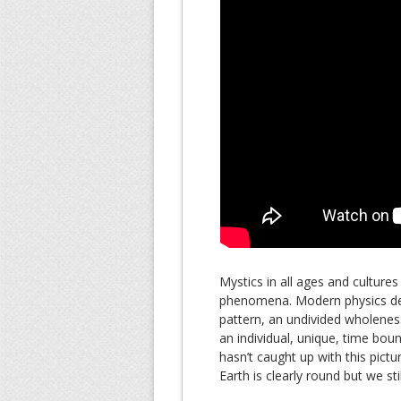
Mystics in all ages and cultures
phenomena. Modern physics desc
pattern, an undivided wholeness
an individual, unique, time bo
hasn’t caught up with this pictu
Earth is clearly round but we stil