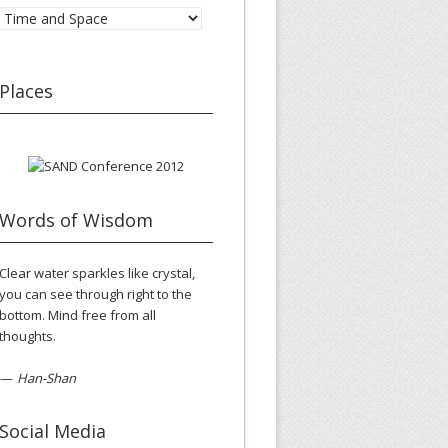
Categories
Places
Words of Wisdom
Clear water sparkles like crystal,
you can see through right to the
bottom. Mind free from all
thoughts.
—
Han-Shan
Social Media