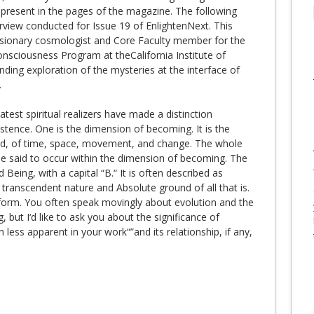
 present in the pages of the magazine. The following
rview conducted for Issue 19 of EnlightenNext. This
isionary cosmologist and Core Faculty member for the
sciousness Program at theCalifornia Institute of
nding exploration of the mysteries at the interface of
.
test spiritual realizers have made a distinction
tence. One is the dimension of becoming. It is the
ld, of time, space, movement, and change. The whole
e said to occur within the dimension of becoming. The
 Being, with a capital “B.“ It is often described as
transcendent nature and Absolute ground of all that is.
 form. You often speak movingly about evolution and the
 but I‘d like to ask you about the significance of
ess apparent in your work“”and its relationship, if any,