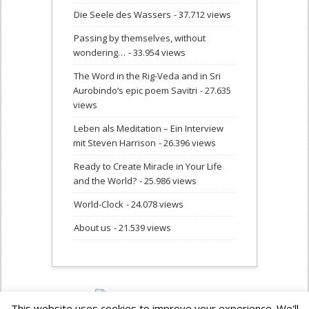
Die Seele des Wassers
- 37.712 views
Passing by themselves, without
wondering…
- 33.954 views
The Word in the Rig-Veda and in Sri
Aurobindo‘s epic poem Savitri
- 27.635
views
Leben als Meditation – Ein Interview
mit Steven Harrison
- 26.396 views
Ready to Create Miracle in Your Life
and the World?
- 25.986 views
World-Clock
- 24.078 views
About us
- 21.539 views
This website uses cookies to improve your experience. We'll