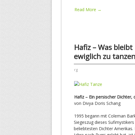
Read More →
Hafiz – Was bleibt
ewiglich zu tanze
rg
Hafiz – Ein persischer Dichter,
von Divya Doris Schang
1995 begann mit Coleman Bark
Siegeszug dieses Sufimystiker
beliebtesten Dichter Amerikas. 
Jahre nach Rumi gelebt hat, ist