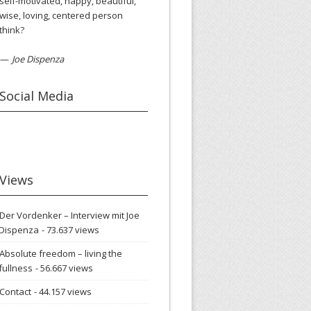
self-motivated, happy, beautiful,
wise, loving, centered person
think?
—
Joe Dispenza
Social Media
Views
Der Vordenker – Interview mit Joe
Dispenza
- 73.637 views
Absolute freedom – living the
fullness
- 56.667 views
Contact
- 44.157 views