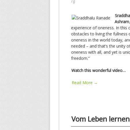
rg
Sraddhal
Ashram
experience of oneness. In this
obstacles to living the fullness 
oneness in the world today, and 
needed – and that’s the unity o
oneness with all, and yet is un
freedom.“
Watch this wonderful video…
Read More →
Vom Leben lernen