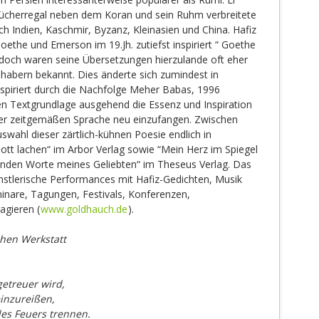
Bücherregal neben dem Koran und sein Ruhm verbreitete
ach Indien, Kaschmir, Byzanz, Kleinasien und China. Hafiz
ethe und Emerson im 19.Jh. zutiefst inspiriert “ Goethe
 , doch waren seine Übersetzungen hierzulande oft eher
habern bekannt. Dies änderte sich zumindest in
inspiriert durch die Nachfolge Meher Babas, 1996
hen Textgrundlage ausgehend die Essenz und Inspiration
iner zeitgemäßen Sprache neu einzufangen. Zwischen
swahl dieser zärtlich-kühnen Poesie endlich in
Gott lachen“ im Arbor Verlag sowie “Mein Herz im Spiegel
enden Worte meines Geliebten“ im Theseus Verlag. Das
nstlerische Performances mit Hafiz-Gedichten, Musik
minare, Tagungen, Festivals, Konferenzen,
agieren (
www.goldhauch.de
).
chen Werkstatt
getreuer wird,
inzureißen,
des Feuers trennen.