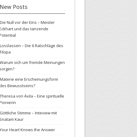
New Posts
Die Null vor der Eins – Meister
Eckhart und das tanzende
Potential
Losslassen – Die 6 Ratschläge des
Tilopa
Warum sich um fremde Meinungen
sorgen?
Materie eine Erscheinungsform
des Bewusstseins?
Theresa von Ávila – Eine spirituelle
Pionierin
Göttliche Stimme – Inteview mit
Snatam Kaur
Your Heart Knows the Answer