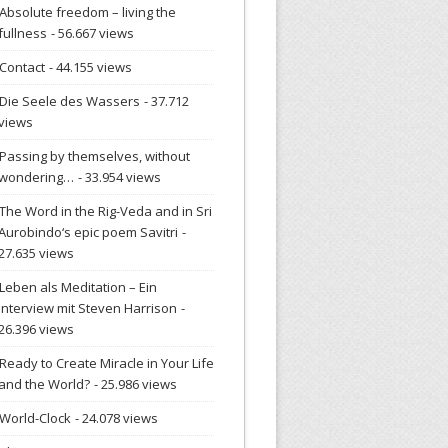
Absolute freedom – living the
fullness
- 56.667 views
Contact
- 44.155 views
Die Seele des Wassers
- 37.712
views
Passing by themselves, without
wondering…
- 33.954 views
The Word in the Rig-Veda and in Sri
Aurobindo‘s epic poem Savitri
-
27.635 views
Leben als Meditation – Ein
Interview mit Steven Harrison
-
26.396 views
Ready to Create Miracle in Your Life
and the World?
- 25.986 views
World-Clock
- 24.078 views