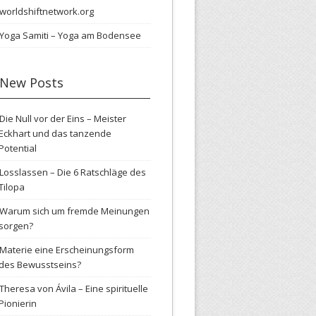
worldshiftnetwork.org
Yoga Samiti – Yoga am Bodensee
New Posts
Die Null vor der Eins – Meister
Eckhart und das tanzende
Potential
Losslassen – Die 6 Ratschläge des
Tilopa
Warum sich um fremde Meinungen
sorgen?
Materie eine Erscheinungsform
des Bewusstseins?
Theresa von Ávila – Eine spirituelle
Pionierin