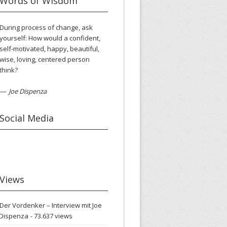
Words of Wisdom
During process of change, ask
yourself: How would a confident,
self-motivated, happy, beautiful,
wise, loving, centered person
think?
—
Joe Dispenza
Social Media
Views
Der Vordenker – Interview mit Joe
Dispenza
- 73.637 views