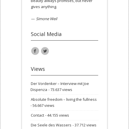
Beauty always promises, but never
gives anything.
—
Simone Weil
Social Media
Views
Der Vordenker – Interview mit Joe
Dispenza
- 73.637 views
Absolute freedom – living the fullness
- 56.667 views
Contact
- 44.155 views
Die Seele des Wassers
- 37.712 views