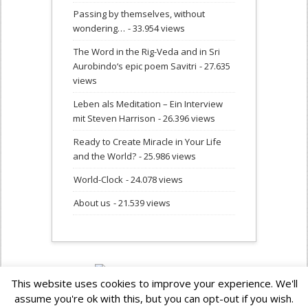
Passing by themselves, without
wondering…
- 33.954 views
The Word in the Rig-Veda and in Sri
Aurobindo‘s epic poem Savitri
- 27.635
views
Leben als Meditation – Ein Interview
mit Steven Harrison
- 26.396 views
Ready to Create Miracle in Your Life
and the World?
- 25.986 views
World-Clock
- 24.078 views
About us
- 21.539 views
This website uses cookies to improve your experience. We'll
assume you're ok with this, but you can opt-out if you wish.
© Copyright: 2006 - 2026
Cybermondo.net - Networker for a