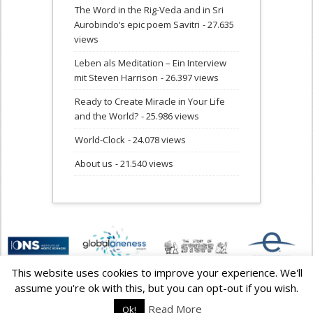
The Word in the Rig-Veda and in Sri
Aurobindo‘s epic poem Savitri
- 27.635
views
Leben als Meditation – Ein Interview
mit Steven Harrison
- 26.397 views
Ready to Create Miracle in Your Life
and the World?
- 25.986 views
World-Clock
- 24.078 views
About us
- 21.540 views
This website uses cookies to improve your experience. We'll
assume you're ok with this, but you can opt-out if you wish.
© Copyright: 2006 - 2026
Cybermondo.net - Networker for a
Change
Read More
Ok!