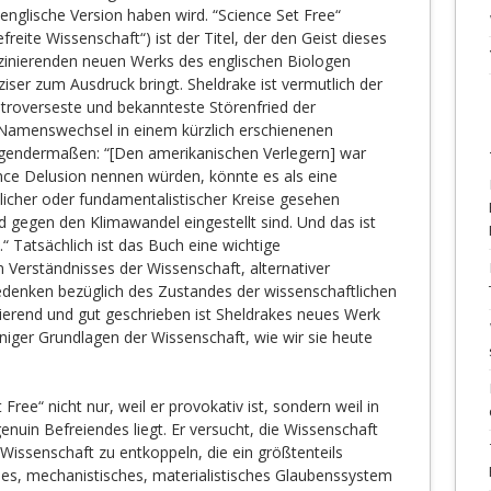
 englische Version haben wird. “Science Set Free“
efreite Wissenschaft“) ist der Titel, der den Geist dieses
zinierenden neuen Werks des englischen Biologen
ziser zum Ausdruck bringt. Sheldrake ist vermutlich der
troverseste und bekannteste Störenfried der
 Namenswechsel in einem kürzlich erschienenen
lgendermaßen: “[Den amerikanischen Verlegern] war
nce Delusion nennen würden, könnte es als eine
icher oder fundamentalistischer Kreise gesehen
d gegen den Klimawandel eingestellt sind. Und das ist
.“ Tatsächlich ist das Buch eine wichtige
erständnisses der Wissenschaft, alternativer
edenken bezüglich des Zustandes der wissenschaftlichen
ierend und gut geschrieben ist Sheldrakes neues Werk
einiger Grundlagen der Wissenschaft, wie wir sie heute
t Free“ nicht nur, weil er provokativ ist, sondern weil in
nuin Befreiendes liegt. Er versucht, die Wissenschaft
 Wissenschaft zu entkoppeln, die ein größtenteils
ches, mechanistisches, materialistisches Glaubenssystem