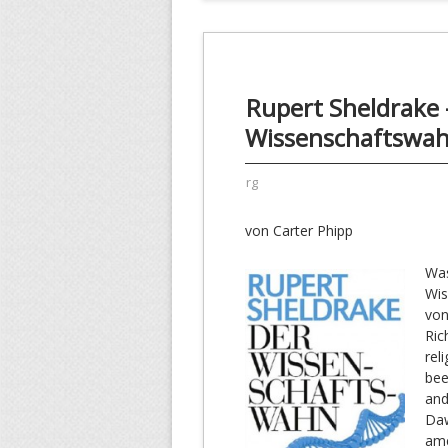
Rupert Sheldrake 
Wissenschaftswa
rg
von Carter Phipp
Was
Wis
von
Ric
rel
bee
and
Daw
ame