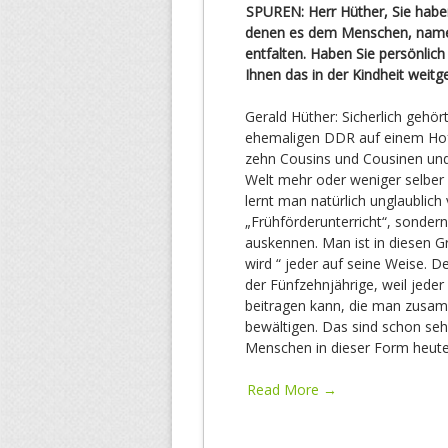
SPUREN: Herr Hüther, Sie haben
denen es dem Menschen, namentl
entfalten. Haben Sie persönlic
Ihnen das in der Kindheit weit
Gerald Hüther: Sicherlich gehört
ehemaligen DDR auf einem Hof
zehn Cousins und Cousinen und 
Welt mehr oder weniger selber e
lernt man natürlich unglaublich
„Frühförderunterricht“, sondern
auskennen. Man ist in diesen G
wird “ jeder auf seine Weise. D
der Fünfzehnjährige, weil jede
beitragen kann, die man zusam
bewältigen. Das sind schon seh
Menschen in dieser Form heut
Read More →