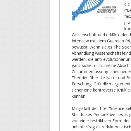
die
(“B
fas
prä
kon
Wissenschaft und erklärte den
Interview mit dem Guardian fo
bewusst: Wenn sie es The Scie
Abhandlung wissenschaftsfeindl
werden, die anti-evolutionär un
ganz sicher nicht meine Absicht
Zusammenfassung eines neuen V
Theorien über die Natur und B
Forschung. Gründlich argument
sicher eine kontroverse Kritik 
kennen.
Mir gefällt der Titel “Science Se
Sheldrakes Perspektive etwas ge
von einer restriktiven Form der
unhinterfragtes reduktionistis