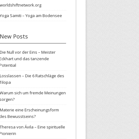
worldshiftnetwork.org
Yoga Samiti – Yoga am Bodensee
New Posts
Die Null vor der Eins – Meister
Eckhart und das tanzende
Potential
Losslassen – Die 6 Ratschläge des
Tilopa
Warum sich um fremde Meinungen
sorgen?
Materie eine Erscheinungsform
des Bewusstseins?
Theresa von Ávila – Eine spirituelle
Pionierin