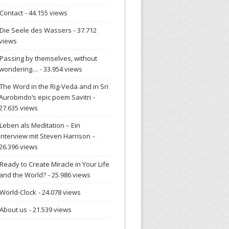
Contact
- 44.155 views
Die Seele des Wassers
- 37.712
views
Passing by themselves, without
wondering…
- 33.954 views
The Word in the Rig-Veda and in Sri
Aurobindo‘s epic poem Savitri
-
27.635 views
Leben als Meditation – Ein
Interview mit Steven Harrison
-
26.396 views
Ready to Create Miracle in Your Life
and the World?
- 25.986 views
World-Clock
- 24.078 views
About us
- 21.539 views