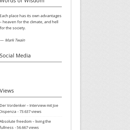
Words of Wisdom
Each place has its own advantages
– heaven for the climate, and hell
for the society.
—
Mark Twain
Social Media
Views
Der Vordenker – Interview mit Joe
Dispenza
- 73.637 views
Absolute freedom – living the
fullness
- 56.667 views