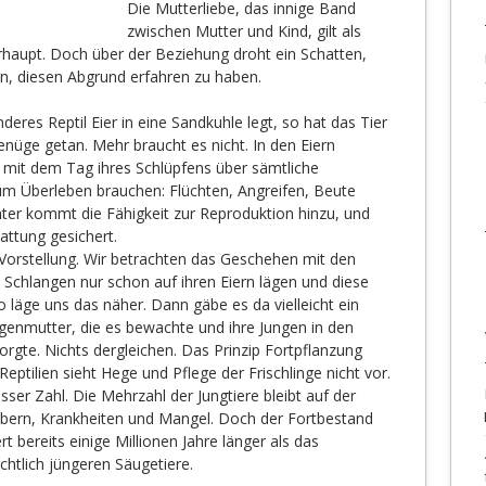
Die Mutterliebe, das innige Band
zwischen Mutter und Kind, gilt als
rhaupt. Doch über der Beziehung droht ein Schatten,
n, diesen Abgrund erfahren zu haben.
eres Reptil Eier in eine Sandkuhle legt, so hat das Tier
enüge getan. Mehr braucht es nicht. In den Eiern
 mit dem Tag ihres Schlüpfens über sämtliche
 zum Überleben brauchen: Flüchten, Angreifen, Beute
ter kommt die Fähigkeit zur Reproduktion hinzu, und
attung gesichert.
e Vorstellung. Wir betrachten das Geschehen mit den
Schlangen nur schon auf ihren Eiern lägen und diese
o läge uns das näher. Dann gäbe es da vielleicht ein
genmutter, die es bewachte und ihre Jungen in den
rgte. Nichts dergleichen. Das Prinzip Fortpflanzung
eptilien sieht Hege und Pflege der Frischlinge nicht vor.
ser Zahl. Die Mehrzahl der Jungtiere bleibt auf der
ubern, Krankheiten und Mangel. Doch der Fortbestand
rt bereits einige Millionen Jahre länger als das
chtlich jüngeren Säugetiere.