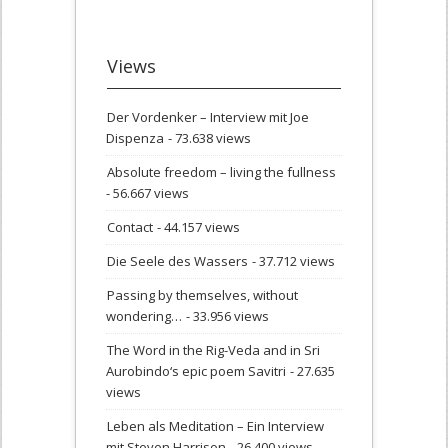
Views
Der Vordenker – Interview mit Joe
Dispenza
- 73.638 views
Absolute freedom – living the fullness
- 56.667 views
Contact
- 44.157 views
Die Seele des Wassers
- 37.712 views
Passing by themselves, without
wondering…
- 33.956 views
The Word in the Rig-Veda and in Sri
Aurobindo‘s epic poem Savitri
- 27.635
views
Leben als Meditation – Ein Interview
mit Steven Harrison
- 26.400 views